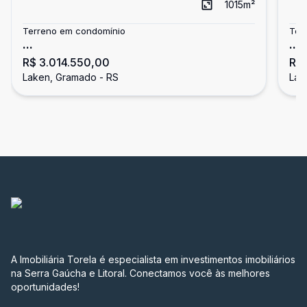
1015
m²
Terreno em condomínio
Ter
...
...
R$ 3.014.550,00
R$ 
Laken, Gramado - RS
Lak
A Imobiliária Torela é especialista em investimentos imobiliários
na Serra Gaúcha e Litoral. Conectamos você às melhores
oportunidades!