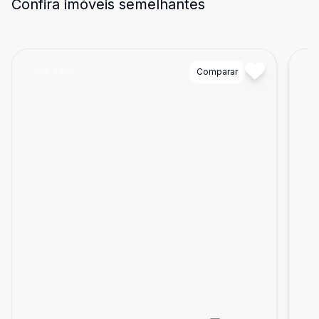
Confira imóveis semelhantes
Cód:
2409
Comparar
Có