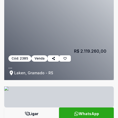
R$ 2.119.260,00
Cód:
2385
Venda
...
Laken, Gramado - RS
Ligar
WhatsApp