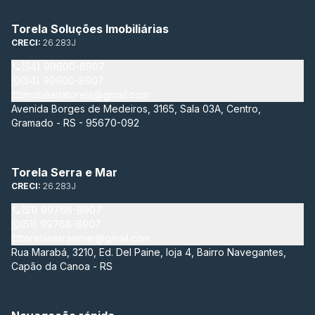
Torela Soluções Imobiliárias
CRECI:
26.283J
(54) 99600-8907
(54) 99600-8907
imobiliariatorela@gmail.com
Avenida Borges de Medeiros, 3165, Sala 03A, Centro,
Gramado - RS - 95670-092
Torela Serra e Mar
CRECI:
26.283J
(51) 99768-8907
(51) 99768-8907
torelaserraemar@gmail.com
Rua Marabá, 3210, Ed. Del Paine, loja 4, Bairro Navegantes,
Capão da Canoa - RS