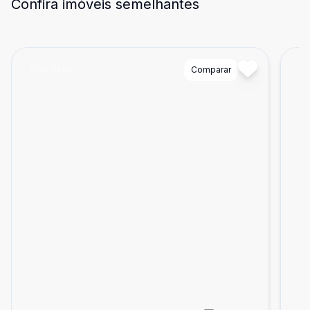
Confira imóveis semelhantes
Cód:
2409
Comparar
Có