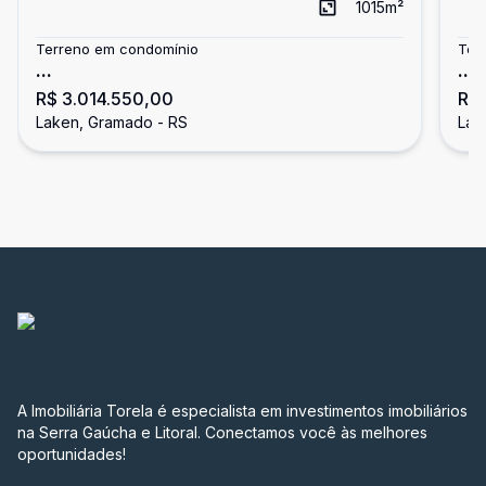
1015
m²
Terreno em condomínio
Ter
...
...
R$ 3.014.550,00
R$ 
Laken, Gramado - RS
Lak
A Imobiliária Torela é especialista em investimentos imobiliários
na Serra Gaúcha e Litoral. Conectamos você às melhores
oportunidades!