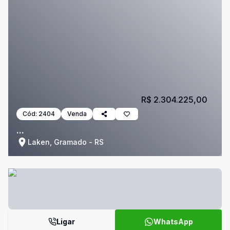
R$ 2.304.225,00
Cód:
2404
Venda
...
Laken, Gramado - RS
Ligar
WhatsApp