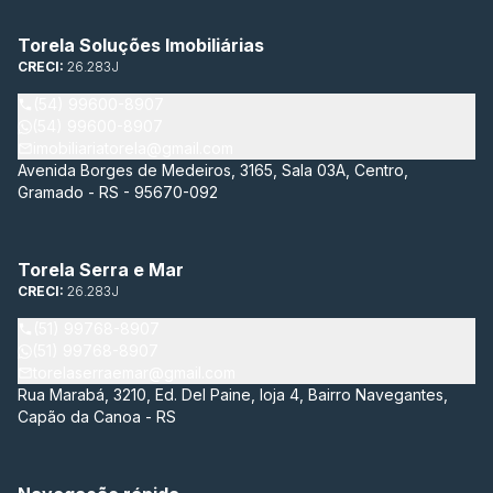
Torela Soluções Imobiliárias
CRECI:
26.283J
(54) 99600-8907
(54) 99600-8907
imobiliariatorela@gmail.com
Avenida Borges de Medeiros, 3165, Sala 03A, Centro,
Gramado - RS - 95670-092
Torela Serra e Mar
CRECI:
26.283J
(51) 99768-8907
(51) 99768-8907
torelaserraemar@gmail.com
Rua Marabá, 3210, Ed. Del Paine, loja 4, Bairro Navegantes,
Capão da Canoa - RS