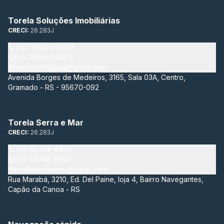
Torela Soluções Imobiliárias
CRECI:
26.283J
(54) 99600-8907
(54) 99600-8907
imobiliariatorela@gmail.com
Avenida Borges de Medeiros, 3165, Sala 03A, Centro,
Gramado - RS - 95670-092
Torela Serra e Mar
CRECI:
26.283J
(51) 99768-8907
(51) 99768-8907
torelaserraemar@gmail.com
Rua Marabá, 3210, Ed. Del Paine, loja 4, Bairro Navegantes,
Capão da Canoa - RS