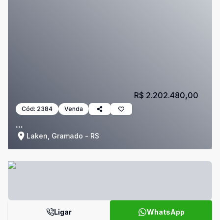
R$ 2.202.480,00
Cód:
2384
Venda
...
Laken, Gramado - RS
Ligar
WhatsApp