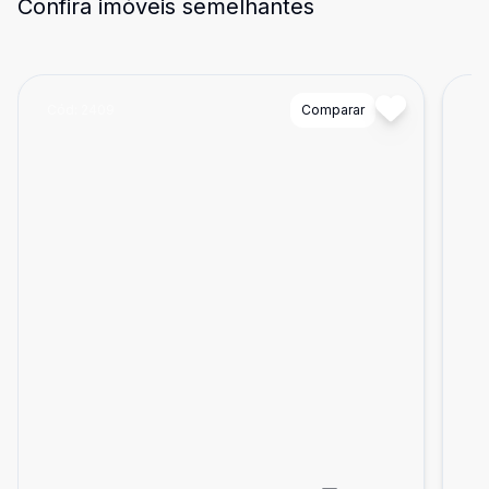
Confira imóveis semelhantes
Cód:
2409
Comparar
Có