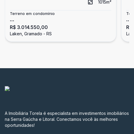
1015
m²
Terreno em condomínio
Ter
...
...
R$ 3.014.550,00
R$ 
Laken, Gramado - RS
Lak
A Imobiliária Torela é especialista em investimentos imobiliários
na Serra Gaúcha e Litoral. Conectamos você às melhores
oportunidades!