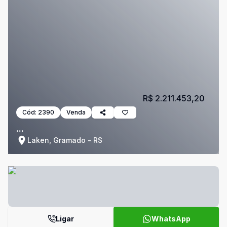
R$ 2.211.453,20
Cód:
2390
Venda
...
Laken, Gramado - RS
Ligar
WhatsApp