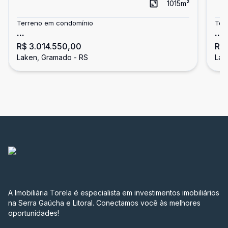
1015
m²
Terreno em condomínio
Ter
...
...
R$ 3.014.550,00
R$ 
Laken, Gramado - RS
Lak
A Imobiliária Torela é especialista em investimentos imobiliários
na Serra Gaúcha e Litoral. Conectamos você às melhores
oportunidades!