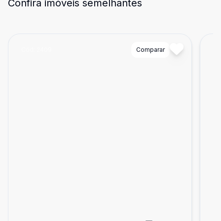
Confira imóveis semelhantes
Cód:
2409
Comparar
Có