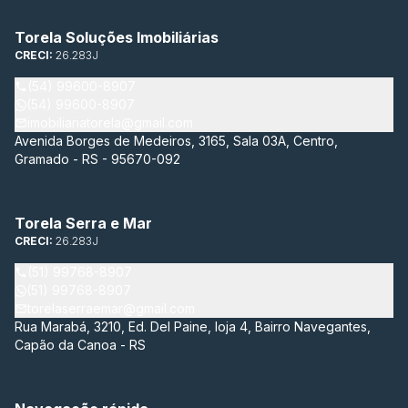
Torela Soluções Imobiliárias
CRECI:
26.283J
(54) 99600-8907
(54) 99600-8907
imobiliariatorela@gmail.com
Avenida Borges de Medeiros, 3165, Sala 03A, Centro,
Gramado - RS - 95670-092
Torela Serra e Mar
CRECI:
26.283J
(51) 99768-8907
(51) 99768-8907
torelaserraemar@gmail.com
Rua Marabá, 3210, Ed. Del Paine, loja 4, Bairro Navegantes,
Capão da Canoa - RS