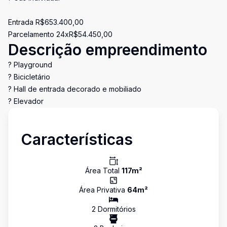
Entrada R$653.400,00
Parcelamento 24xR$54.450,00
Descrição empreendimento
? Playground
? Bicicletário
? Hall de entrada decorado e mobiliado
? Elevador
Características
Área Total
117
m²
Área Privativa
64
m²
2
Dormitório
s