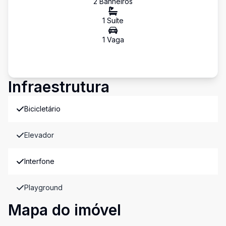
2
Banheiro
s
1
Suíte
1
Vaga
Infraestrutura
Bicicletário
Elevador
Interfone
Playground
Mapa do imóvel