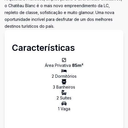
o Chatêau Blanc é o mais novo empreendimento da LC,
repleto de classe, sofisticação e muito glamour. Uma nova
oportunidade incrível para desfrutar de um dos melhores
destinos turísticos do país.
Características
Área Privativa
85
m²
2
Dormitório
s
3
Banheiro
s
2
Suíte
s
1
Vaga