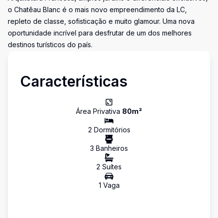
o Chatêau Blanc é o mais novo empreendimento da LC,
repleto de classe, sofisticação e muito glamour. Uma nova
oportunidade incrível para desfrutar de um dos melhores
destinos turísticos do país.
Características
Área Privativa
80
m²
2
Dormitório
s
3
Banheiro
s
2
Suíte
s
1
Vaga