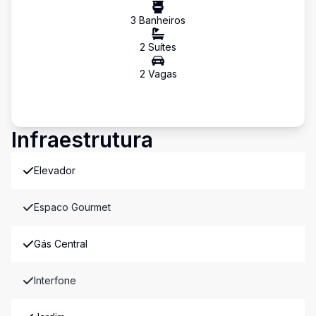
3
Banheiro
s
2
Suíte
s
2
Vaga
s
Infraestrutura
Elevador
Espaco Gourmet
Gás Central
Interfone