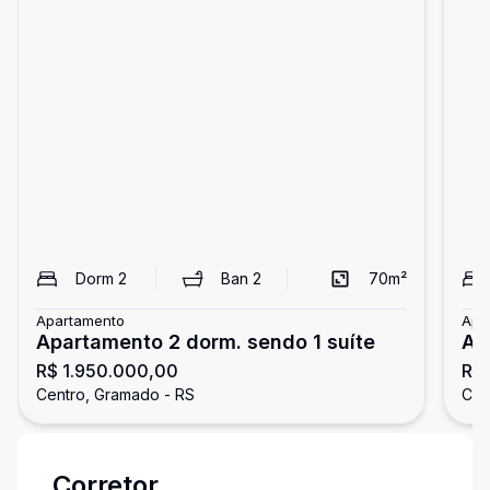
Dorm
2
Ban
2
70
m²
Apartamento
Apa
Apartamento 2 dorm. sendo 1 suíte
Ap
R$ 1.950.000,00
R$
su
Centro, Gramado - RS
Cen
Corretor