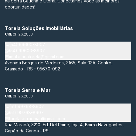
na Serra Gaúcha e Litoral. Conectamos você às melhores
oportunidades!
Torela Soluções Imobiliárias
CRECI:
26.283J
(54) 99600-8907
(54) 99600-8907
imobiliariatorela@gmail.com
Avenida Borges de Medeiros, 3165, Sala 03A, Centro,
Gramado - RS - 95670-092
Torela Serra e Mar
CRECI:
26.283J
(51) 99768-8907
(51) 99768-8907
torelaserraemar@gmail.com
Rua Marabá, 3210, Ed. Del Paine, loja 4, Bairro Navegantes,
Capão da Canoa - RS