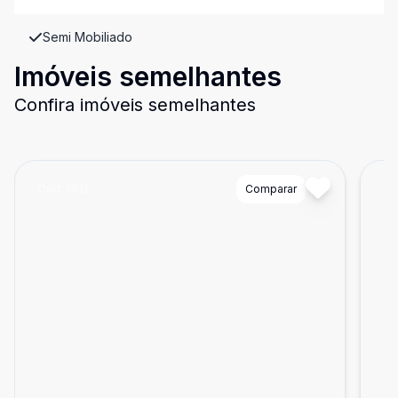
Semi Mobiliado
Imóveis semelhantes
Confira imóveis semelhantes
Cód:
2612
Comparar
Có