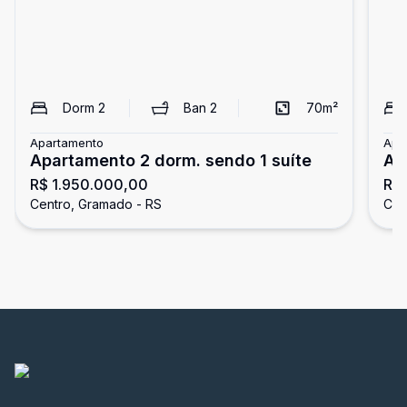
Dorm
2
Ban
2
70
m²
Apartamento
Apa
Apartamento 2 dorm. sendo 1 suíte
Ap
R$ 1.950.000,00
R$
su
Centro, Gramado - RS
Cen