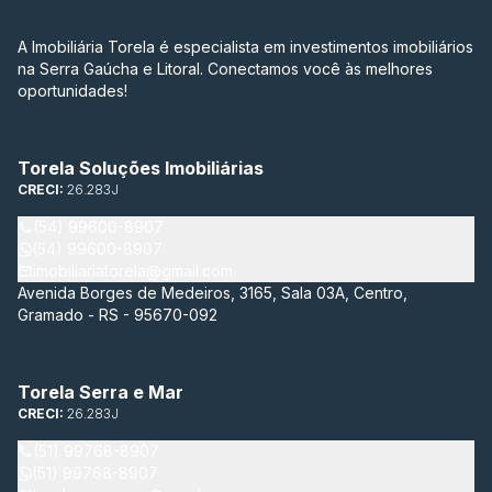
A Imobiliária Torela é especialista em investimentos imobiliários
na Serra Gaúcha e Litoral. Conectamos você às melhores
oportunidades!
Torela Soluções Imobiliárias
CRECI:
26.283J
(54) 99600-8907
(54) 99600-8907
imobiliariatorela@gmail.com
Avenida Borges de Medeiros, 3165, Sala 03A, Centro,
Gramado - RS - 95670-092
Torela Serra e Mar
CRECI:
26.283J
(51) 99768-8907
(51) 99768-8907