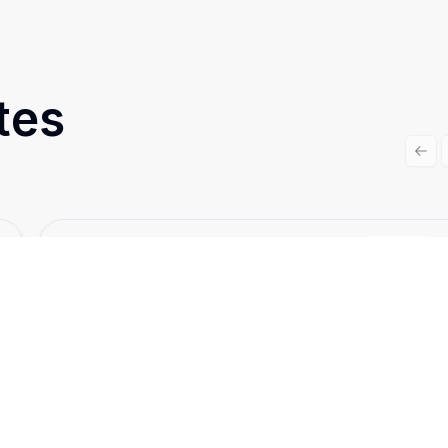
tes
Prev
Cód:
2471
Comparar