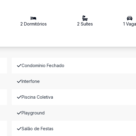
2
Dormitório
s
2
Suíte
s
1
Vag
Condomínio Fechado
Interfone
Piscina Coletiva
Playground
Salão de Festas