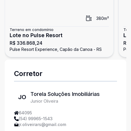
380
m²
Terreno em condomínio
Ter
Lote no Pulse Resort
Lo
R$ 336.868,24
R$ 
Pulse Resort Experience, Capão da Canoa - RS
Pul
Corretor
Torela Soluções Imobiliárias
JO
Junior Oliveira
64095
(54) 99965-1543
jr.oliveirars@gmail.com