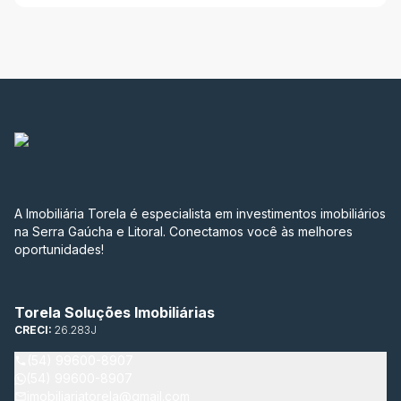
A Imobiliária Torela é especialista em investimentos imobiliários
na Serra Gaúcha e Litoral. Conectamos você às melhores
oportunidades!
Torela Soluções Imobiliárias
CRECI:
26.283J
(54) 99600-8907
(54) 99600-8907
imobiliariatorela@gmail.com