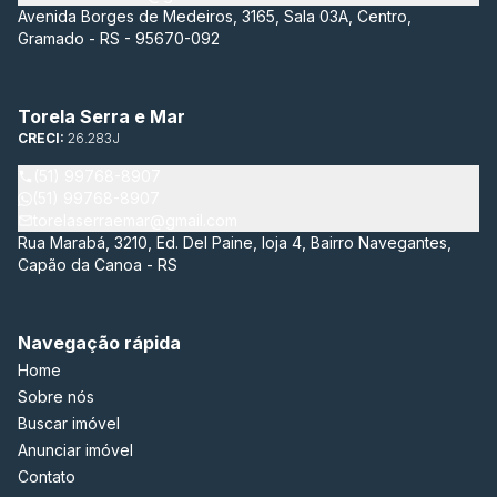
Avenida Borges de Medeiros, 3165, Sala 03A, Centro,
Gramado - RS - 95670-092
Torela Serra e Mar
CRECI:
26.283J
(51) 99768-8907
(51) 99768-8907
torelaserraemar@gmail.com
Rua Marabá, 3210, Ed. Del Paine, loja 4, Bairro Navegantes,
Capão da Canoa - RS
Navegação rápida
Home
Sobre nós
Buscar imóvel
Anunciar imóvel
Contato