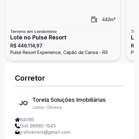
442
m²
Terreno em condomínio
Ter
Lote no Pulse Resort
Lo
R$ 446.114,97
R$ 
Pulse Resort Experience, Capão da Canoa - RS
Pul
Corretor
Torela Soluções Imobiliárias
JO
Junior Oliveira
64095
(54) 99965-1543
jr.oliveirars@gmail.com