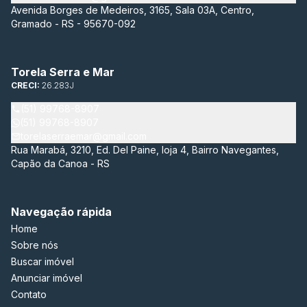
Avenida Borges de Medeiros, 3165, Sala 03A, Centro,
Gramado - RS - 95670-092
Torela Serra e Mar
CRECI:
26.283J
(51) 99768-8907
(51) 99768-8907
torelaserraemar@gmail.com
Rua Marabá, 3210, Ed. Del Paine, loja 4, Bairro Navegantes,
Capão da Canoa - RS
Navegação rápida
Home
Sobre nós
Buscar imóvel
Anunciar imóvel
Contato