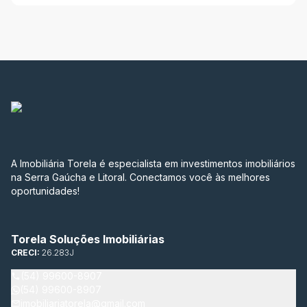
A Imobiliária Torela é especialista em investimentos imobiliários
na Serra Gaúcha e Litoral. Conectamos você às melhores
oportunidades!
Torela Soluções Imobiliárias
CRECI:
26.283J
(54) 99600-8907
(54) 99600-8907
imobiliariatorela@gmail.com