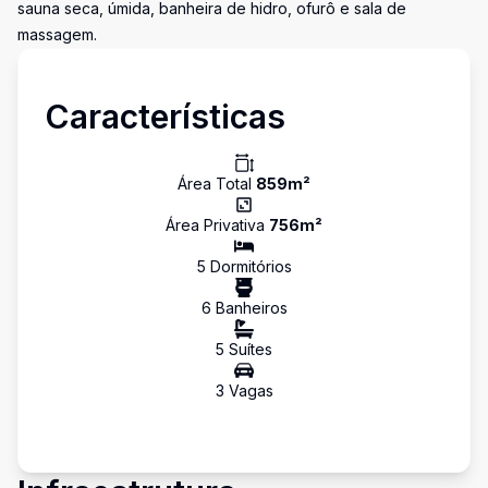
sauna seca, úmida, banheira de hidro, ofurô e sala de
massagem.
Características
Área Total
859
m²
Área Privativa
756
m²
5
Dormitório
s
6
Banheiro
s
5
Suíte
s
3
Vaga
s