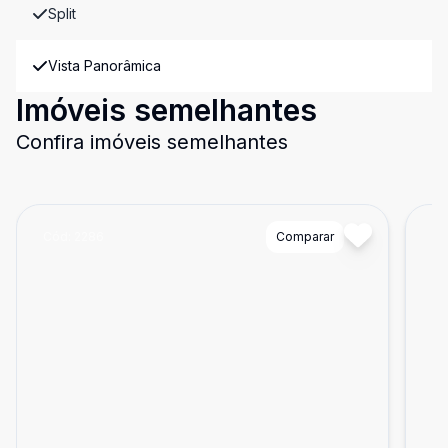
Split
Vista Panorâmica
Imóveis semelhantes
Confira imóveis semelhantes
Cód:
2286
Comparar
Có