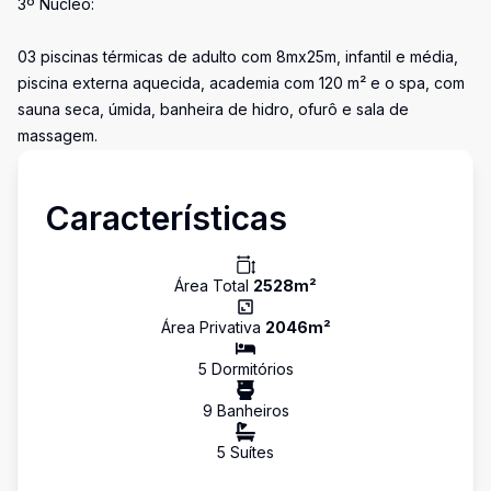
3º Núcleo:
03 piscinas térmicas de adulto com 8mx25m, infantil e média,
piscina externa aquecida, academia com 120 m² e o spa, com
sauna seca, úmida, banheira de hidro, ofurô e sala de
massagem.
Características
Área Total
2528
m²
Área Privativa
2046
m²
5
Dormitório
s
9
Banheiro
s
5
Suíte
s