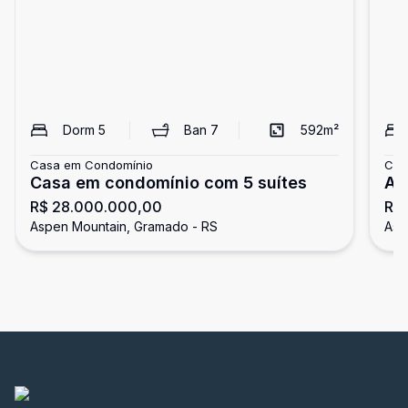
Dorm
5
Ban
7
592
m²
Casa em Condomínio
Cas
Casa em condomínio com 5 suítes
As
R$ 28.000.000,00
R$
Aspen Mountain, Gramado - RS
Asp