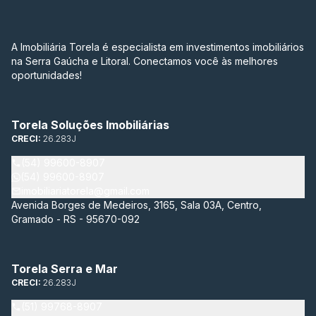
A Imobiliária Torela é especialista em investimentos imobiliários
na Serra Gaúcha e Litoral. Conectamos você às melhores
oportunidades!
Torela Soluções Imobiliárias
CRECI:
26.283J
(54) 99600-8907
(54) 99600-8907
imobiliariatorela@gmail.com
Avenida Borges de Medeiros, 3165, Sala 03A, Centro,
Gramado - RS - 95670-092
Torela Serra e Mar
CRECI:
26.283J
(51) 99768-8907