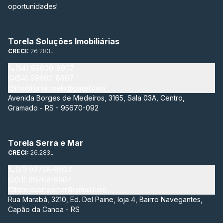
oportunidades!
Torela Soluções Imobiliárias
CRECI:
26.283J
(54) 99600-8907
(54) 99600-8907
imobiliariatorela@gmail.com
Avenida Borges de Medeiros, 3165, Sala 03A, Centro,
Gramado - RS - 95670-092
Torela Serra e Mar
CRECI:
26.283J
(51) 99768-8907
(51) 99768-8907
torelaserraemar@gmail.com
Rua Marabá, 3210, Ed. Del Paine, loja 4, Bairro Navegantes,
Capão da Canoa - RS