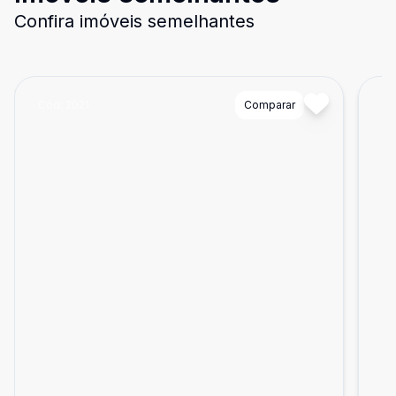
Confira imóveis semelhantes
Cód:
2021
Comparar
Có