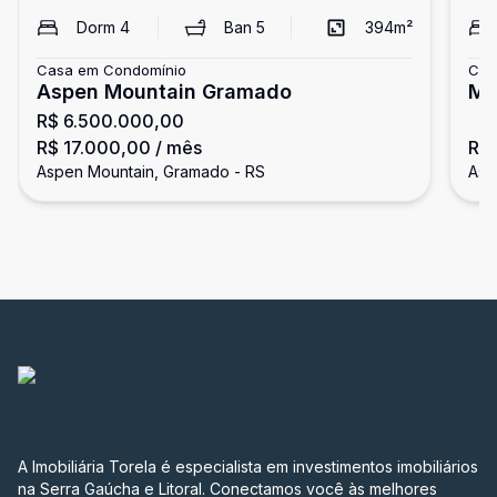
Dorm
4
Ban
5
394
m²
Casa em Condomínio
Cas
Aspen Mountain Gramado
Mo
R$ 6.500.000,00
R$ 17.000,00
/ mês
R$
Aspen Mountain, Gramado - RS
Asp
A Imobiliária Torela é especialista em investimentos imobiliários
na Serra Gaúcha e Litoral. Conectamos você às melhores