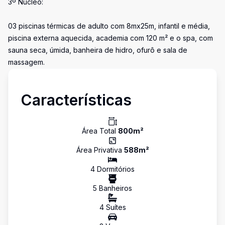
3º Núcleo:
03 piscinas térmicas de adulto com 8mx25m, infantil e média,
piscina externa aquecida, academia com 120 m² e o spa, com
sauna seca, úmida, banheira de hidro, ofurô e sala de
massagem.
Características
Área Total
800
m²
Área Privativa
588
m²
4
Dormitório
s
5
Banheiro
s
4
Suíte
s