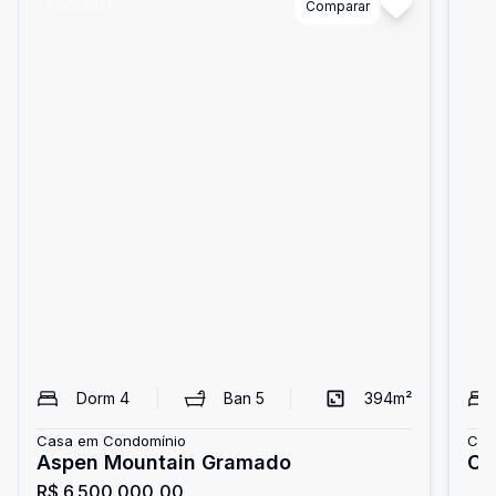
Cód:
2021
Comparar
Có
Dorm
4
Ban
5
394
m²
Casa em Condomínio
Cas
Aspen Mountain Gramado
Ca
R$ 6.500.000,00