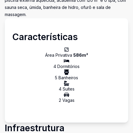
piscina externa aquecida, academia com 120 m² e o spa, com
sauna seca, úmida, banheira de hidro, ofurô e sala de
massagem.
Características
Área Privativa
586
m²
4
Dormitório
s
5
Banheiro
s
4
Suíte
s
2
Vaga
s
Infraestrutura