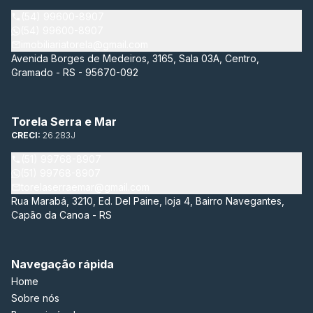
(54) 99600-8907
(54) 99600-8907
imobiliariatorela@gmail.com
Avenida Borges de Medeiros, 3165, Sala 03A, Centro,
Gramado - RS - 95670-092
Torela Serra e Mar
CRECI:
26.283J
(51) 99768-8907
(51) 99768-8907
torelaserraemar@gmail.com
Rua Marabá, 3210, Ed. Del Paine, loja 4, Bairro Navegantes,
Capão da Canoa - RS
Navegação rápida
Home
Sobre nós