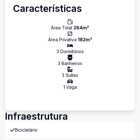
Características
Área Total
264
m²
Área Privativa
182
m²
3
Dormitório
s
3
Banheiro
s
3
Suíte
s
1
Vaga
Infraestrutura
Bicicletário