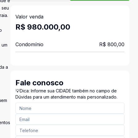
ade e
o seu
aia.
Valor venda
R$ 980.000,00
o
Condomínio
R$ 800,00
i um
da a
Fale conosco
💡Dica: Informe sua CIDADE também no campo de
Dúvidas para um atendimento mais personalizado.
quem
entos