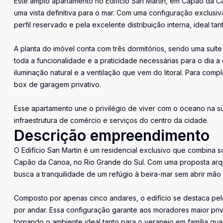
Este amplo apartamento no Edifício San Martin, em Capão da C
uma vista definitiva para o mar. Com uma configuração exclusi
perfil reservado e pela excelente distribuição interna, ideal t
A planta do imóvel conta com três dormitórios, sendo uma su
toda a funcionalidade e a praticidade necessárias para o dia 
iluminação natural e a ventilação que vem do litoral. Para com
box de garagem privativo.
Esse apartamento une o privilégio de viver com o oceano na su
infraestrutura de comércio e serviços do centro da cidade.
Descrição empreendimento
O Edifício San Martin é um residencial exclusivo que combina so
Capão da Canoa, no Rio Grande do Sul. Com uma proposta arq
busca a tranquilidade de um refúgio à beira-mar sem abrir mã
Composto por apenas cinco andares, o edifício se destaca pelo
por andar. Essa configuração garante aos moradores maior priv
tornando o ambiente ideal tanto para o veraneio em família qu