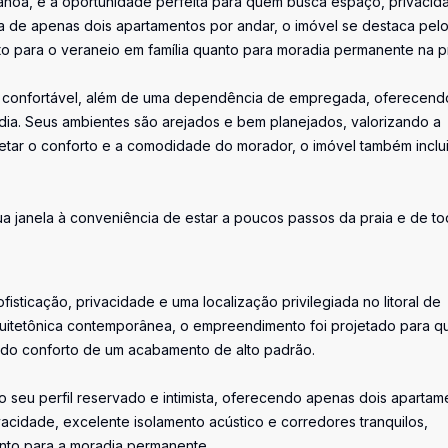
anoa, é a oportunidade perfeita para quem busca espaço, privacid
va de apenas dois apartamentos por andar, o imóvel se destaca pel
anto para o veraneio em família quanto para moradia permanente na pr
íte confortável, além de uma dependência de empregada, oferecend
a dia. Seus ambientes são arejados e bem planejados, valorizando a
pletar o conforto e a comodidade do morador, o imóvel também inclu
a janela à conveniência de estar a poucos passos da praia e de to
fisticação, privacidade e uma localização privilegiada no litoral de
uitetônica contemporânea, o empreendimento foi projetado para 
o do conforto de um acabamento de alto padrão.
 seu perfil reservado e intimista, oferecendo apenas dois apartam
acidade, excelente isolamento acústico e corredores tranquilos,
anto para a moradia permanente.