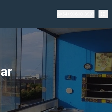
(54) 99600-8907
ar