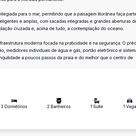
rivilegiada para o mar, permitindo que a paisagem litorânea faça part
eligentes e amplas, com sacadas integradas e grandes aberturas d
entilação cruzada e, acima de tudo, a contemplação do oceano.
raestrutura moderna focada na praticidade e na segurança. O préd
o, medidores individuais de água e gás, portão eletrônico e siste
nquilidade a poucos passos da praia e do melhor que o centro de
3
Dormitório
s
2
Banheiro
s
1
Suíte
1
Vag