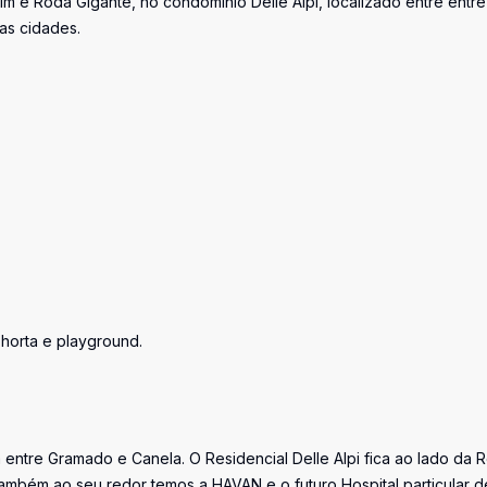
e Roda Gigante, no condomínio Delle Alpi, localizado entre entre
as cidades.
 horta e playground.
a entre Gramado e Canela. O Residencial Delle Alpi fica ao lado da 
mbém ao seu redor temos a HAVAN e o futuro Hospital particular d