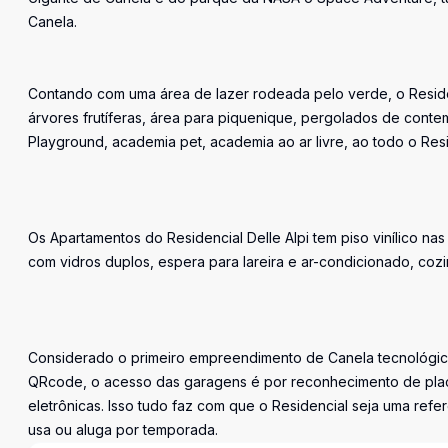
Canela.
Contando com uma área de lazer rodeada pelo verde, o Residenc
árvores frutíferas, área para piquenique, pergolados de contemp
Playground, academia pet, academia ao ar livre, ao todo o Re
Os Apartamentos do Residencial Delle Alpi tem piso vinílico n
com vidros duplos, espera para lareira e ar-condicionado, coz
Considerado o primeiro empreendimento de Canela tecnológic
QRcode, o acesso das garagens é por reconhecimento de plac
eletrônicas. Isso tudo faz com que o Residencial seja uma re
usa ou aluga por temporada.