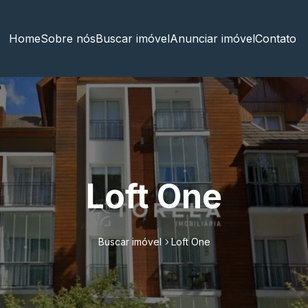
Home
Sobre nós
Buscar imóvel
Anunciar imóvel
Contato
Loft One
Buscar imóvel
Loft One