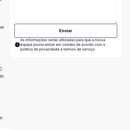
om
Enviar
As informações serão utilizadas para que a nossa
equipe possa entrar em contato de acordo com a
política de privacidade e termos de serviço
VC
to.
em