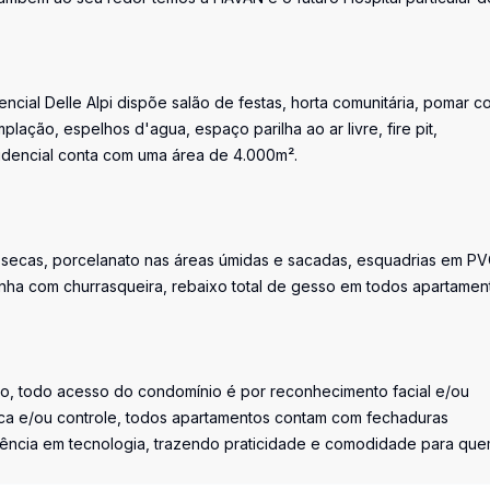
ial Delle Alpi dispõe salão de festas, horta comunitária, pomar c
lação, espelhos d'agua, espaço parilha ao ar livre, fire pit,
sidencial conta com uma área de 4.000m².
as secas, porcelanato nas áreas úmidas e sacadas, esquadrias em P
inha com churrasqueira, rebaixo total de gesso em todos apartamen
o, todo acesso do condomínio é por reconhecimento facial e/ou
a e/ou controle, todos apartamentos contam com fechaduras
ferência em tecnologia, trazendo praticidade e comodidade para qu