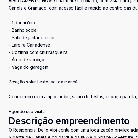
APARTAMENTO NOVO finamente mobiliado, com vista para jardim 
Canela e Gramado, com acesso fácil e rápido ao centro das du
- 1 dormitório
- Banho social
- Sala de jantar e estar
- Lareira Canadense
- Cozinha com churrasqueira
- Área de serviço
- Vaga de garagem
Posição solar Leste, sol da manhã.
Condomínio com amplo jardim, salão de festas, espaço parrilla,
Agende sua visita!
Descrição empreendimento
O Residencial Delle Alpi conta com uma localização privilegiad
Gigante de Canela e do parque da NASA o Space Adventure, ta