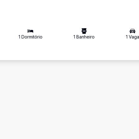
1
Dormitório
1
Banheiro
1
Vag