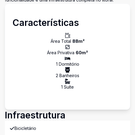
Características
Área Total
88
m²
Área Privativa
60
m²
1
Dormitório
2
Banheiro
s
1
Suíte
Infraestrutura
Bicicletário