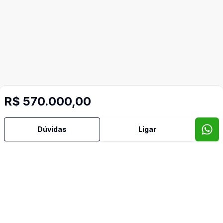
Mais informações
R$ 570.000,00
Churrasqueira
Dúvidas
Ligar
Cozinha Americana
Espera para Split
Lavabo