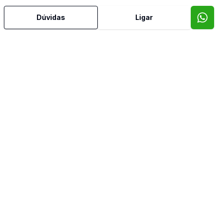
Água Quente
Dúvidas
Ligar
Ar Condicionado
Área de Serviço
Banheiro Social
Churrasqueira
Dormitório com Armários
Sacada
Sala de Estar
Sala de Jantar