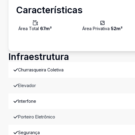
Características
Área Total
67
m²
Área Privativa
52
m²
Infraestrutura
Churrasqueira Coletiva
Elevador
Interfone
Porteiro Eletrônico
Segurança