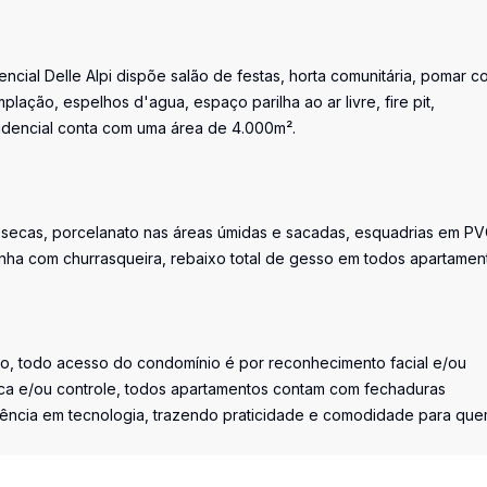
ial Delle Alpi dispõe salão de festas, horta comunitária, pomar c
lação, espelhos d'agua, espaço parilha ao ar livre, fire pit,
sidencial conta com uma área de 4.000m².
as secas, porcelanato nas áreas úmidas e sacadas, esquadrias em P
inha com churrasqueira, rebaixo total de gesso em todos apartamen
o, todo acesso do condomínio é por reconhecimento facial e/ou
a e/ou controle, todos apartamentos contam com fechaduras
ferência em tecnologia, trazendo praticidade e comodidade para qu