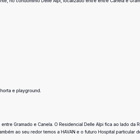
nte, no condomínio Delle Alpi, localizado entre entre Canela e Gra
 horta e playground.
a entre Gramado e Canela. O Residencial Delle Alpi fica ao lado da 
mbém ao seu redor temos a HAVAN e o futuro Hospital particular d