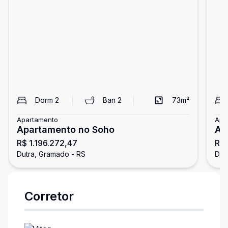
Dorm
2
Ban
2
73
m²
Apartamento
Apa
Apartamento no Soho
Ap
R$ 1.196.272,47
R$
Dutra, Gramado - RS
Dut
Corretor