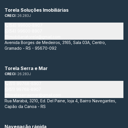
Torela Soluções Imobiliárias
CRECI:
26.283J
(54) 99600-8907
(54) 99600-8907
imobiliariatorela@gmail.com
Avenida Borges de Medeiros, 3165, Sala 03A, Centro,
Gramado - RS - 95670-092
Torela Serra e Mar
CRECI:
26.283J
(51) 99768-8907
(51) 99768-8907
torelaserraemar@gmail.com
Rua Marabá, 3210, Ed. Del Paine, loja 4, Bairro Navegantes,
Capão da Canoa - RS
Navegação rápida