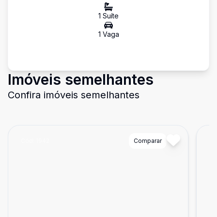
1
Suíte
1
Vaga
Imóveis semelhantes
Confira imóveis semelhantes
Cód:
1942
Comparar
Có