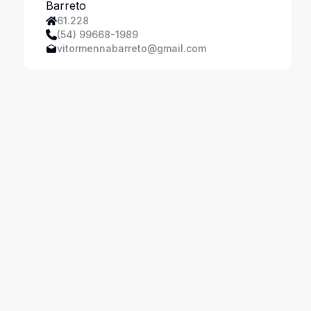
61.228
(54) 99668-1989
vitormennabarreto@gmail.com