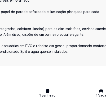
cíveis em Gramado.
papel de parede sofisticado e iluminação planejada para cada
tegradas, calefator (lareira) para os dias mais frios, cozinha ameri
. Além disso, dispõe de um banheiro social elegante.
s, esquadrias em PVC e rebaixo em gesso, proporcionando confort
ondicionado Split e água quente instalados.
1
Banheiro
1
Vag