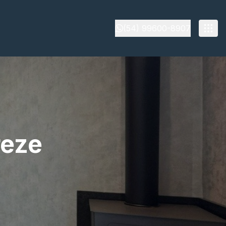
(54) 99600-8907
reze