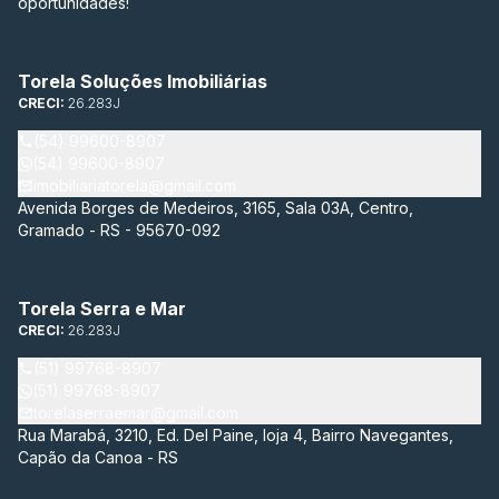
oportunidades!
Torela Soluções Imobiliárias
CRECI:
26.283J
(54) 99600-8907
(54) 99600-8907
imobiliariatorela@gmail.com
Avenida Borges de Medeiros, 3165, Sala 03A, Centro,
Gramado - RS - 95670-092
Torela Serra e Mar
CRECI:
26.283J
(51) 99768-8907
(51) 99768-8907
torelaserraemar@gmail.com
Rua Marabá, 3210, Ed. Del Paine, loja 4, Bairro Navegantes,
Capão da Canoa - RS