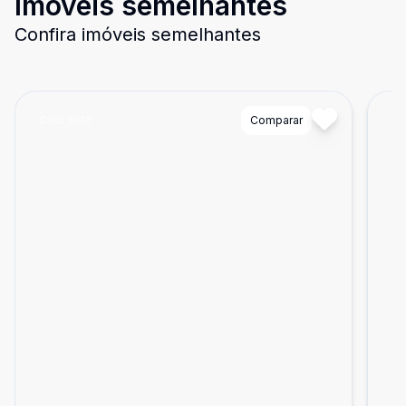
Imóveis semelhantes
Confira imóveis semelhantes
Cód:
2612
Comparar
Có