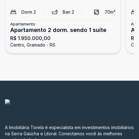
Dorm
2
Ban
2
70
m²
Apartamento
Apa
Apartamento 2 dorm. sendo 1 suíte
Ap
R$ 1.950.000,00
R$
su
Centro, Gramado - RS
Cen
A Imobiliária Torela é especialista em investimentos imobiliários
na Serra Gaúcha e Litoral. Conectamos você às melhores