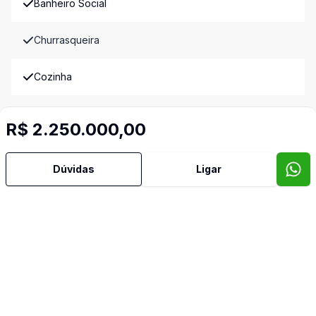
Banheiro Social
Churrasqueira
Cozinha
Despensa
R$ 2.250.000,00
Lavabo
Dúvidas
Ligar
Sala de Estar
Sala de Jantar
Imóveis semelhantes
Confira imóveis semelhantes