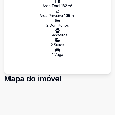
Área Total
132
m²
Área Privativa
105
m²
2
Dormitório
s
3
Banheiro
s
2
Suíte
s
1
Vaga
Mapa do imóvel