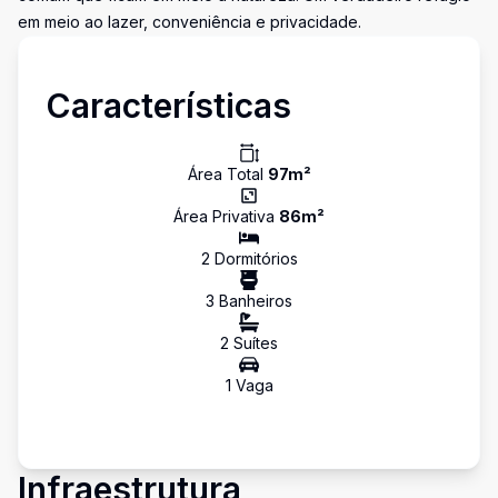
em meio ao lazer, conveniência e privacidade.
Características
Área Total
97
m²
Área Privativa
86
m²
2
Dormitório
s
3
Banheiro
s
2
Suíte
s
1
Vaga
Infraestrutura