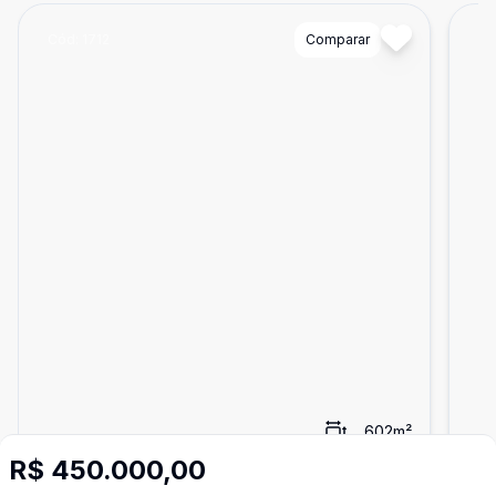
Cód:
1712
Comparar
Có
602
m²
R$ 450.000,00
Terreno
Ter
Lote Pinheiro Grosso
...