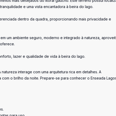
nios mais desejados do litoral gaúcho. Este terreno possui locali
tranquilidade e uma vista encantadora à beira do lago.
iferenciada dentro da quadra, proporcionando mais privacidade e
o em um ambiente seguro, moderno e integrado à natureza, aprovei
 oferece.
forto, lazer e qualidade de vida à beira do lago.
 natureza interage com uma arquitetura rica em detalhes. A
ta com o brilho da noite. Prepare-se para conhecer o Enseada Lago
s.
ntas para uso.