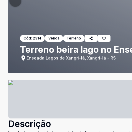
Cód:
2314
Venda
Terreno
Terreno beira lago no En
Enseada Lagos de Xangri-lá, Xangri-lá - RS
Descrição