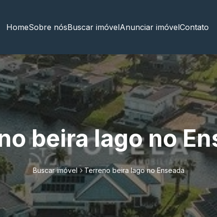
Home
Sobre nós
Buscar imóvel
Anunciar imóvel
Contato
no beira lago no E
Buscar imóvel
Terreno beira lago no Enseada