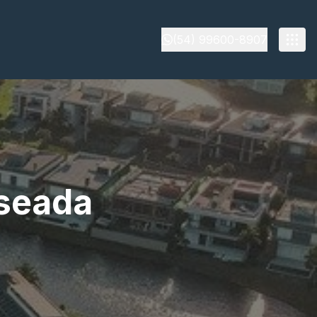
(54) 99600-8907
nseada