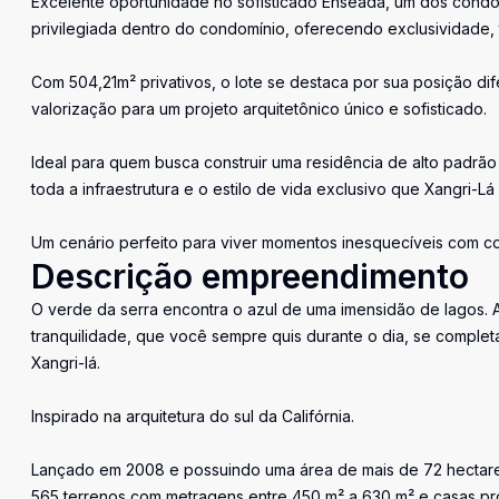
Excelente oportunidade no sofisticado Enseada, um dos condomí
privilegiada dentro do condomínio, oferecendo exclusividade, 
Com 504,21m² privativos, o lote se destaca por sua posição d
valorização para um projeto arquitetônico único e sofisticado.
Ideal para quem busca construir uma residência de alto padrã
toda a infraestrutura e o estilo de vida exclusivo que Xangri-Lá
Um cenário perfeito para viver momentos inesquecíveis com con
Descrição empreendimento
O verde da serra encontra o azul de uma imensidão de lagos. A
tranquilidade, que você sempre quis durante o dia, se comple
Xangri-lá.
Inspirado na arquitetura do sul da Califórnia.
Lançado em 2008 e possuindo uma área de mais de 72 hectare
565 terrenos com metragens entre 450 m² a 630 m² e casas pro