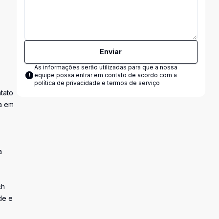
Enviar
As informações serão utilizadas para que a nossa
equipe possa entrar em contato de acordo com a
política de privacidade e termos de serviço
tato
a em
a
ch
de e