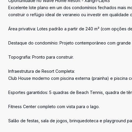
Oportunidade no Wave Home Resort - Xangri-Lá/RS
Excelente lote plano em um dos condomínios fechados mais mo
construir o refúgio ideal de veraneio ou investir em qualidade d
Área privativa: Lotes padrão a partir de 240 m² (com opções d
Destaque do condomínio: Projeto contemporâneo com grande part
Topografia: Pronto para construir.
Infraestrutura de Resort Completa:
Club House moderno com piscina externa (prainha) e piscina c
Esportes garantidos: 5 quadras de Beach Tennis, quadra de tên
Fitness Center completo com vista para o lago.
Salão de festas, sala de jogos, brinquedoteca e playground par