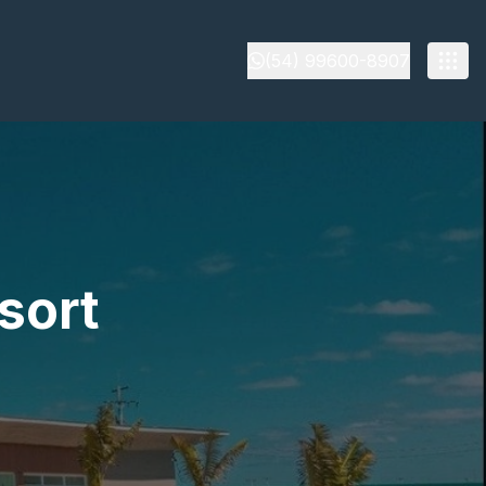
(54) 99600-8907
sort