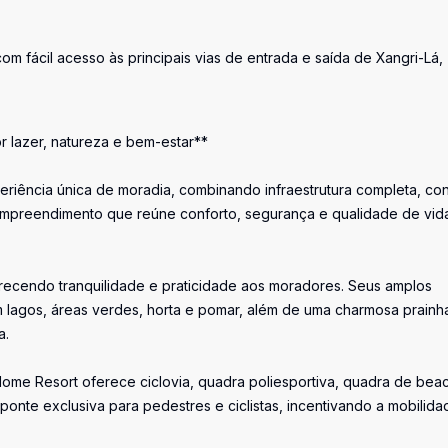
om fácil acesso às principais vias de entrada e saída de Xangri-Lá,
 lazer, natureza e bem-estar**
iência única de moradia, combinando infraestrutura completa, con
empreendimento que reúne conforto, segurança e qualidade de vid
erecendo tranquilidade e praticidade aos moradores. Seus amplos
m lagos, áreas verdes, horta e pomar, além de uma charmosa prainh
a.
Home Resort oferece ciclovia, quadra poliesportiva, quadra de bea
 ponte exclusiva para pedestres e ciclistas, incentivando a mobilida