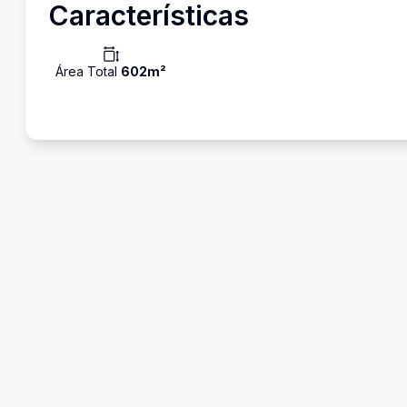
Características
Área Total
602
m²