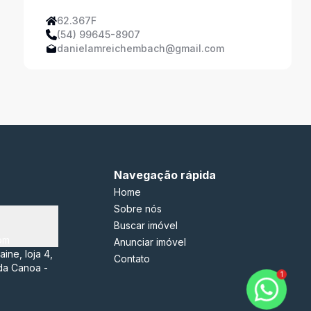
62.367F
(54) 99645-8907
danielamreichembach@gmail.com
Navegação rápida
Home
Sobre nós
Buscar imóvel
om
Anunciar imóvel
ine, loja 4,
Contato
da Canoa -
1