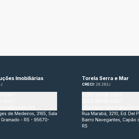
uções Imobiliárias
Torela Serra e Mar
3J
CRECI:
26.283J
00-8907
(51) 99768-8907
00-8907
(51) 99768-8907
atorela@gmail.com
torelaserraemar@gmail.c
ges de Medeiros, 3165, Sala
Rua Marabá, 3210, Ed. Del Pa
, Gramado - RS - 95670-
Bairro Navegantes, Capão 
RS