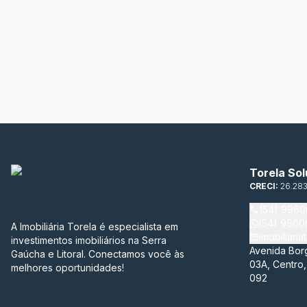
Torela Sol
CRECI:
26.28
(54) 996
(54) 996
A Imobiliária Torela é especialista em
imobiliari
investimentos imobiliários na Serra
Avenida Bor
Gaúcha e Litoral. Conectamos você às
03A, Centro
melhores oportunidades!
092