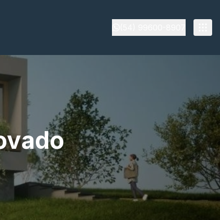
(54) 99600-8907
rovado