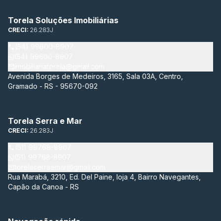
Torela Soluções Imobiliárias
CRECI:
26.283J
(54) 99600-8907
(54) 99600-8907
imobiliariatorela@gmail.com
Avenida Borges de Medeiros, 3165, Sala 03A, Centro,
Gramado - RS - 95670-092
Torela Serra e Mar
CRECI:
26.283J
(51) 99768-8907
(51) 99768-8907
torelaserraemar@gmail.com
Rua Marabá, 3210, Ed. Del Paine, loja 4, Bairro Navegantes,
Capão da Canoa - RS