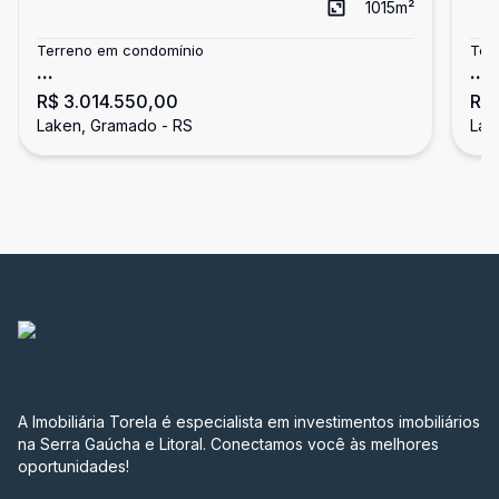
1015
m²
Terreno em condomínio
Ter
...
...
R$ 3.014.550,00
R$ 
Laken, Gramado - RS
Lak
A Imobiliária Torela é especialista em investimentos imobiliários
na Serra Gaúcha e Litoral. Conectamos você às melhores
oportunidades!