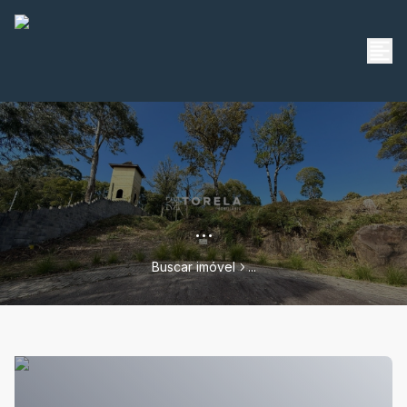
...
Buscar imóvel
...