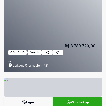
R$ 3.789.720,00
Cód:
2410
Venda
...
Laken, Gramado - RS
Ligar
WhatsApp