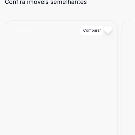
Confira imóveis semelhantes
Cód:
2409
Comparar
Có