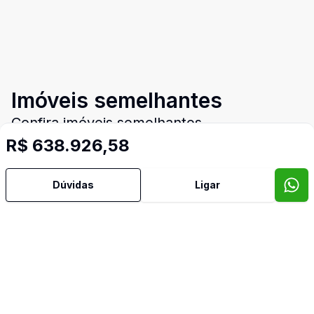
Imóveis semelhantes
Confira imóveis semelhantes
R$ 638.926,58
Dúvidas
Ligar
Cód:
2166
Comparar
Có