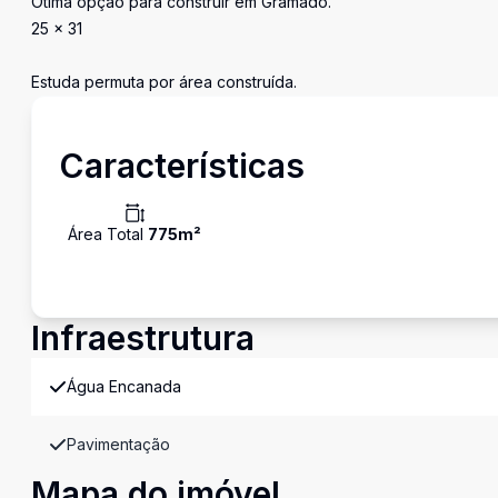
Ótima opção para construir em Gramado.
25 x 31
Estuda permuta por área construída.
Características
Área Total
775
m²
Infraestrutura
Água Encanada
Pavimentação
Mapa do imóvel