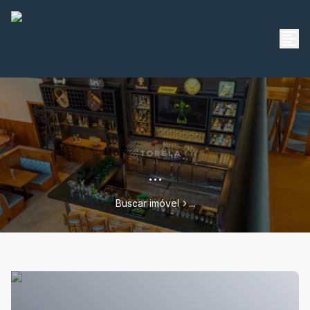
...
Buscar imóvel
...