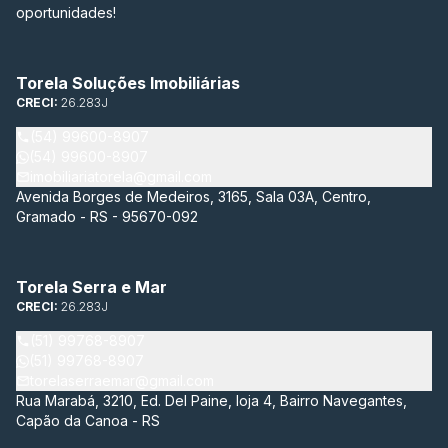
oportunidades!
Torela Soluções Imobiliárias
CRECI:
26.283J
(54) 99600-8907
(54) 99600-8907
imobiliariatorela@gmail.com
Avenida Borges de Medeiros, 3165, Sala 03A, Centro,
Gramado - RS - 95670-092
Torela Serra e Mar
CRECI:
26.283J
(51) 99768-8907
(51) 99768-8907
torelaserraemar@gmail.com
Rua Marabá, 3210, Ed. Del Paine, loja 4, Bairro Navegantes,
Capão da Canoa - RS