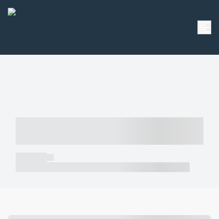
----- ----- -- ------ ---- ---- -- ----- -----
----- --- ------
----- -----
----- ----- -- ------ ---- ---- -- ----- ----- ----- --- ------