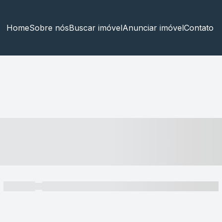
Home
Sobre nós
Buscar imóvel
Anunciar imóvel
Contato
----- ---- ---- -- ----
----- -----
----- ----- -- ------ ---- ---- -- ----- ----- ----- --- ------