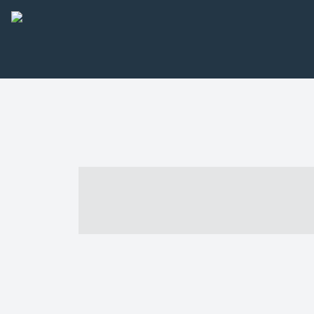
----- ----- -- -
- ------