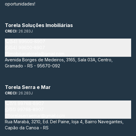
oportunidades!
Torela Soluções Imobiliárias
CRECI:
26.283J
(54) 99600-8907
(54) 99600-8907
imobiliariatorela@gmail.com
Avenida Borges de Medeiros, 3165, Sala 03A, Centro,
Gramado - RS - 95670-092
Torela Serra e Mar
CRECI:
26.283J
(51) 99768-8907
(51) 99768-8907
torelaserraemar@gmail.com
Rua Marabá, 3210, Ed. Del Paine, loja 4, Bairro Navegantes,
Capão da Canoa - RS