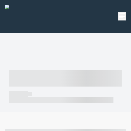
----- ----- -- ------ ---- ---- -- ----- -----
----- --- ------
----- -----
----- ----- -- ------ ---- ---- -- ----- ----- ----- --- ------