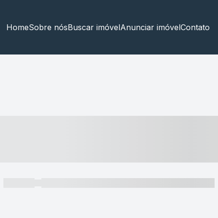
Home
Sobre nós
Buscar imóvel
Anunciar imóvel
Contato
----- ---- ---- -- ----
----- -----
----- ----- -- ------ ---- ---- -- ----- ----- ----- --- ------