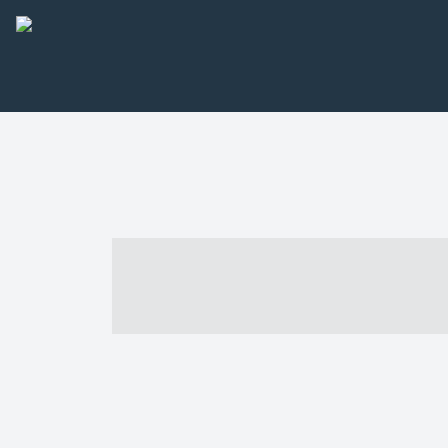
----- ----- -- -
- ------