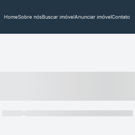
Home
Sobre nós
Buscar imóvel
Anunciar imóvel
Contato
----- ---- ---- -- ----
----- -----
----- ----- -- ------ ---- ---- -- ----- ----- ----- --- ------