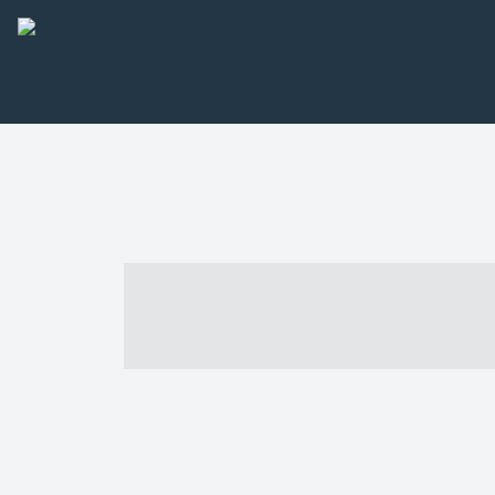
----- ----- -- -
- ------