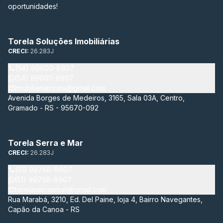
oportunidades!
Torela Soluções Imobiliárias
CRECI:
26.283J
(54) 99600-8907
(54) 99600-8907
imobiliariatorela@gmail.com
Avenida Borges de Medeiros, 3165, Sala 03A, Centro,
Gramado - RS - 95670-092
Torela Serra e Mar
CRECI:
26.283J
(51) 99768-8907
(51) 99768-8907
torelaserraemar@gmail.com
Rua Marabá, 3210, Ed. Del Paine, loja 4, Bairro Navegantes,
Capão da Canoa - RS