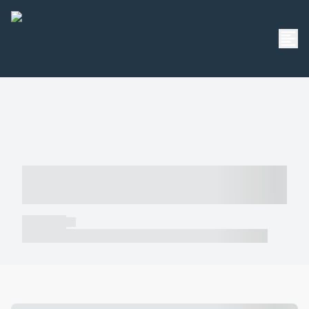
----- ----- -- ------ ---- ---- -- ----- -----
----- --- ------
----- -----
----- ----- -- ------ ---- ---- -- ----- ----- ----- --- ------