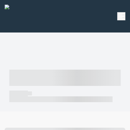
----- ----- -- ------ ---- ---- -- ----- -----
----- --- ------
----- -----
----- ----- -- ------ ---- ---- -- ----- ----- ----- --- ------