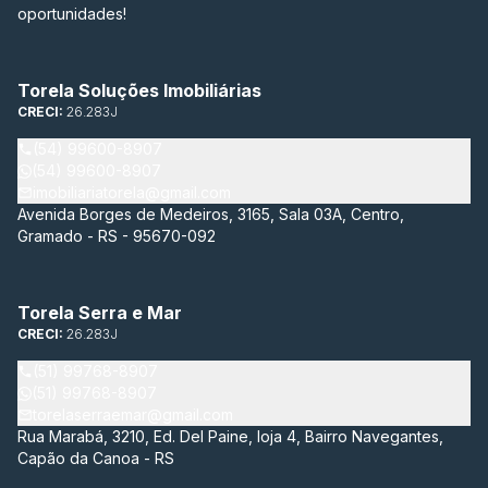
oportunidades!
Torela Soluções Imobiliárias
CRECI:
26.283J
(54) 99600-8907
(54) 99600-8907
imobiliariatorela@gmail.com
Avenida Borges de Medeiros, 3165, Sala 03A, Centro,
Gramado - RS - 95670-092
Torela Serra e Mar
CRECI:
26.283J
(51) 99768-8907
(51) 99768-8907
torelaserraemar@gmail.com
Rua Marabá, 3210, Ed. Del Paine, loja 4, Bairro Navegantes,
Capão da Canoa - RS