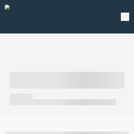
----- ----- -- ------ ---- ---- -- ----- -----
----- --- ------
----- -----
----- ----- -- ------ ---- ---- -- ----- ----- ----- --- ------