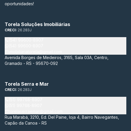
oportunidades!
Torela Soluções Imobiliárias
CRECI:
26.283J
(54) 99600-8907
(54) 99600-8907
imobiliariatorela@gmail.com
Avenida Borges de Medeiros, 3165, Sala 03A, Centro,
Gramado - RS - 95670-092
Torela Serra e Mar
CRECI:
26.283J
(51) 99768-8907
(51) 99768-8907
torelaserraemar@gmail.com
Rua Marabá, 3210, Ed. Del Paine, loja 4, Bairro Navegantes,
Capão da Canoa - RS