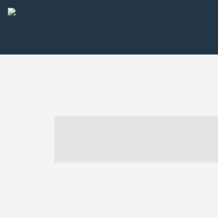
----- ----- -- -
- ------