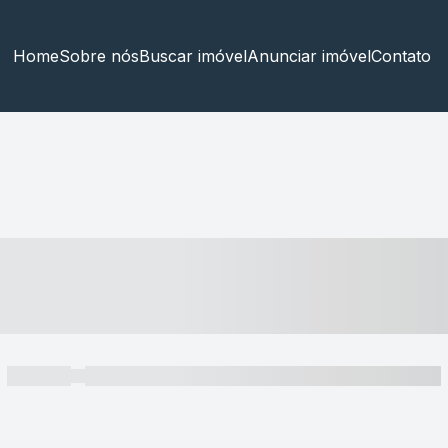
Home
Sobre nós
Buscar imóvel
Anunciar imóvel
Contato
----- ---- ---- -- ----
----- -----
----- ----- -- ------ ---- ---- -- ----- ----- ----- --- ------