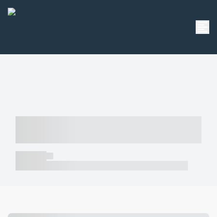
----- ----- -- ------ ---- ---- -- ----- -----
----- --- ------
----- -----
----- ----- -- ------ ---- ---- -- ----- ----- ----- --- ------