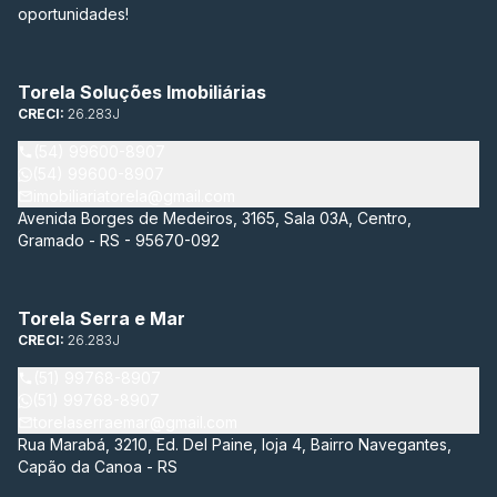
oportunidades!
Torela Soluções Imobiliárias
CRECI:
26.283J
(54) 99600-8907
(54) 99600-8907
imobiliariatorela@gmail.com
Avenida Borges de Medeiros, 3165, Sala 03A, Centro,
Gramado - RS - 95670-092
Torela Serra e Mar
CRECI:
26.283J
(51) 99768-8907
(51) 99768-8907
torelaserraemar@gmail.com
Rua Marabá, 3210, Ed. Del Paine, loja 4, Bairro Navegantes,
Capão da Canoa - RS