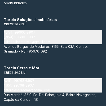
oportunidades!
Torela Soluções Imobiliárias
CRECI:
26.283J
(54) 99600-8907
(54) 99600-8907
imobiliariatorela@gmail.com
Avenida Borges de Medeiros, 3165, Sala 03A, Centro,
Gramado - RS - 95670-092
Torela Serra e Mar
CRECI:
26.283J
(51) 99768-8907
(51) 99768-8907
torelaserraemar@gmail.com
Rua Marabá, 3210, Ed. Del Paine, loja 4, Bairro Navegantes,
Capão da Canoa - RS