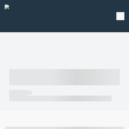
----- ----- -- ------ ---- ---- -- ----- -----
----- --- ------
----- -----
----- ----- -- ------ ---- ---- -- ----- ----- ----- --- ------