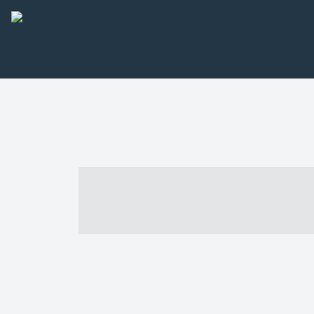
----- ----- -- -
- ------