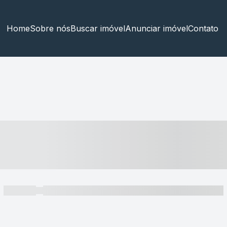
Home
Sobre nós
Buscar imóvel
Anunciar imóvel
Contato
----- ---- ---- -- ----
----- -----
----- ----- -- ------ ---- ---- -- ----- ----- ----- --- ------