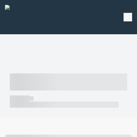
----- ----- -- ------ ---- ---- -- ----- -----
----- --- ------
----- -----
----- ----- -- ------ ---- ---- -- ----- ----- ----- --- ------