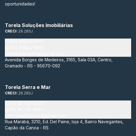
oportunidades!
Torela Soluções Imobiliárias
CRECI:
26.283J
(54) 99600-8907
(54) 99600-8907
imobiliariatorela@gmail.com
Avenida Borges de Medeiros, 3165, Sala 03A, Centro,
Gramado - RS - 95670-092
Torela Serra e Mar
CRECI:
26.283J
(51) 99768-8907
(51) 99768-8907
torelaserraemar@gmail.com
Rua Marabá, 3210, Ed. Del Paine, loja 4, Bairro Navegantes,
Capão da Canoa - RS