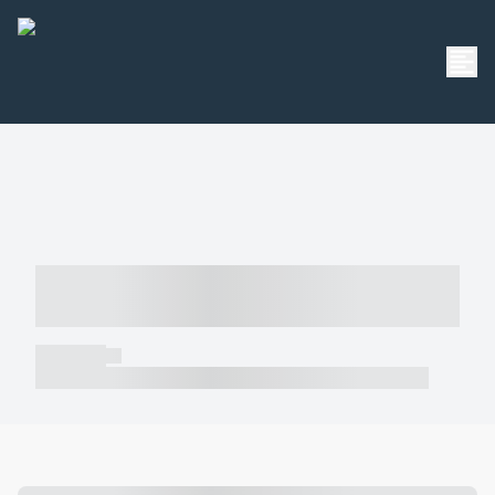
----- ----- -- ------ ---- ---- -- ----- -----
----- --- ------
----- -----
----- ----- -- ------ ---- ---- -- ----- ----- ----- --- ------