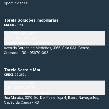
oportunidades!
Torela Soluções Imobiliárias
CRECI:
26.283J
(54) 99600-8907
(54) 99600-8907
imobiliariatorela@gmail.com
Avenida Borges de Medeiros, 3165, Sala 03A, Centro,
Gramado - RS - 95670-092
Torela Serra e Mar
CRECI:
26.283J
(51) 99768-8907
(51) 99768-8907
torelaserraemar@gmail.com
Rua Marabá, 3210, Ed. Del Paine, loja 4, Bairro Navegantes,
Capão da Canoa - RS