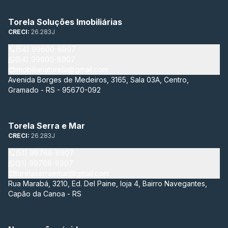
Torela Soluções Imobiliárias
CRECI:
26.283J
(54) 99600-8907
(54) 99600-8907
imobiliariatorela@gmail.com
Avenida Borges de Medeiros, 3165, Sala 03A, Centro,
Gramado - RS - 95670-092
Torela Serra e Mar
CRECI:
26.283J
(51) 99768-8907
(51) 99768-8907
torelaserraemar@gmail.com
Rua Marabá, 3210, Ed. Del Paine, loja 4, Bairro Navegantes,
Capão da Canoa - RS