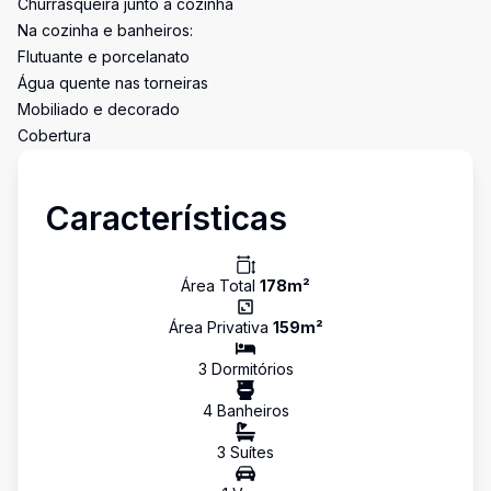
Churrasqueira junto a cozinha
Na cozinha e banheiros:
Flutuante e porcelanato
Água quente nas torneiras
Mobiliado e decorado
Cobertura
Características
Área Total
178
m²
Área Privativa
159
m²
3
Dormitório
s
4
Banheiro
s
3
Suíte
s